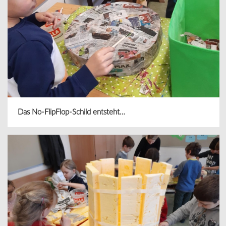
Das No-FlipFlop-Schild entsteht…