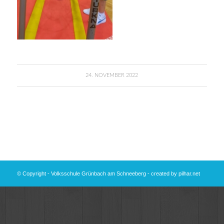
24. NOVEMBER 2022
© Copyright - Volksschule Grünbach am Schneeberg - created by
pilhar.net