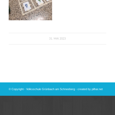
31. MAI 2023
© Copyright - Volksschule Grünbach am Schneeberg - created by
pilhar.net