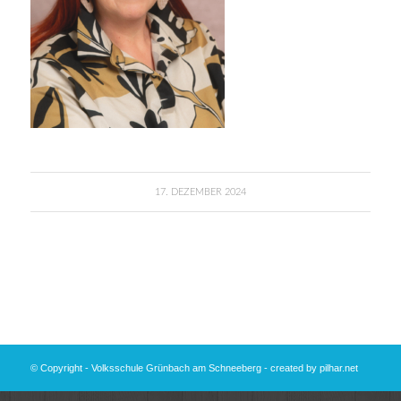
17. DEZEMBER 2024
© Copyright - Volksschule Grünbach am Schneeberg - created by
pilhar.net