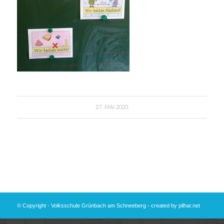
27. MAI 2020
© Copyright - Volksschule Grünbach am Schneeberg - created by
pilhar.net