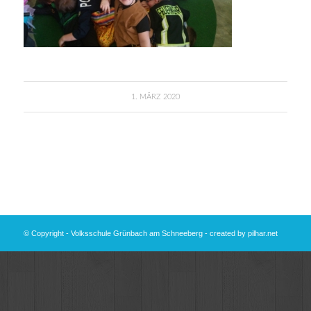
1. MÄRZ 2020
© Copyright - Volksschule Grünbach am Schneeberg - created by
pilhar.net