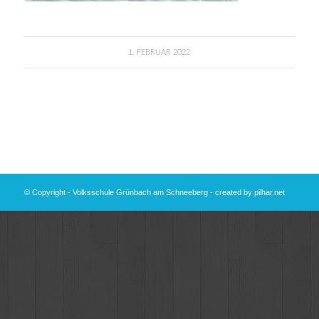
1. FEBRUAR 2022
© Copyright - Volksschule Grünbach am Schneeberg - created by
pilhar.net