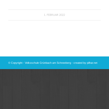
1. FEBRUAR 2022
© Copyright - Volksschule Grünbach am Schneeberg - created by
pilhar.net