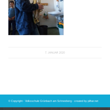
7. JANUAR 2020
© Copyright - Volksschule Grünbach am Schneeberg - created by
pilhar.net