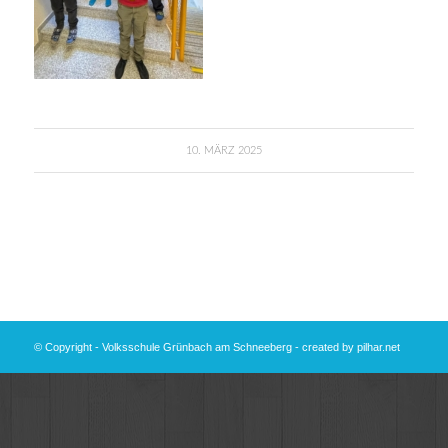
10. MÄRZ 2025
© Copyright - Volksschule Grünbach am Schneeberg - created by
pilhar.net