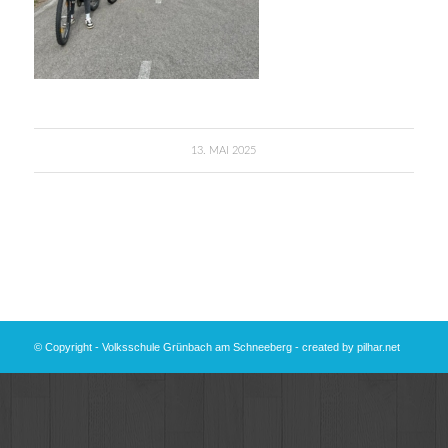
13. MAI 2025
© Copyright - Volksschule Grünbach am Schneeberg - created by
pilhar.net