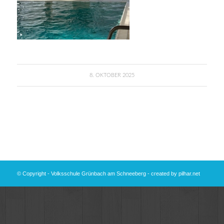
8. OKTOBER 2025
© Copyright - Volksschule Grünbach am Schneeberg - created by
pilhar.net