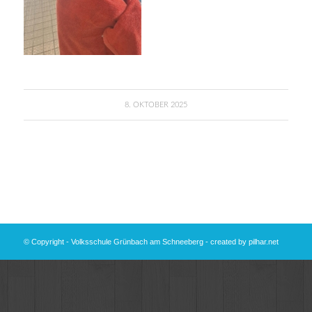
8. OKTOBER 2025
© Copyright - Volksschule Grünbach am Schneeberg - created by
pilhar.net