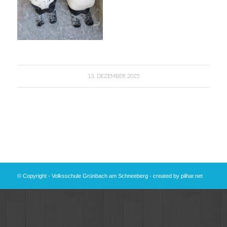
13. DEZEMBER 2025
© Copyright - Volksschule Grünbach am Schneeberg - created by
pilhar.net