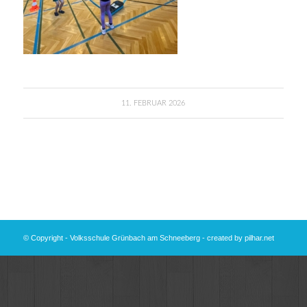
11. FEBRUAR 2026
© Copyright - Volksschule Grünbach am Schneeberg - created by
pilhar.net