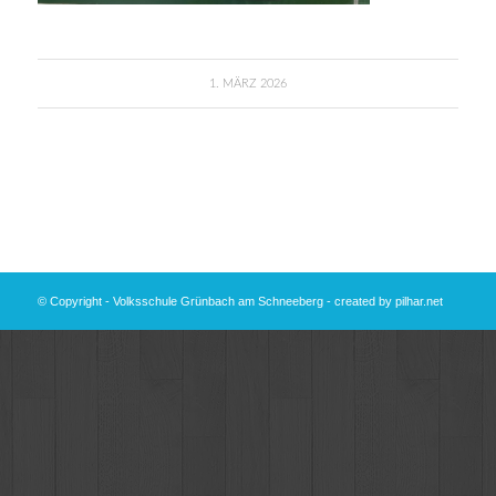
1. MÄRZ 2026
© Copyright - Volksschule Grünbach am Schneeberg - created by
pilhar.net