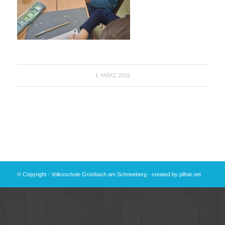
1. MÄRZ 2026
© Copyright - Volksschule Grünbach am Schneeberg - created by
pilhar.net