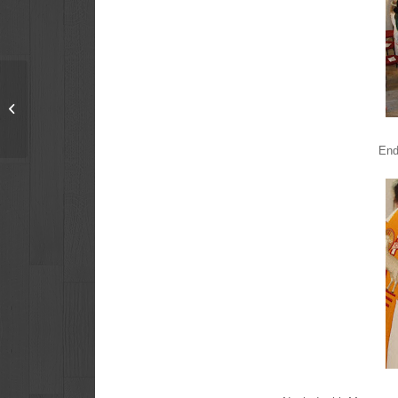
Infoabend
End