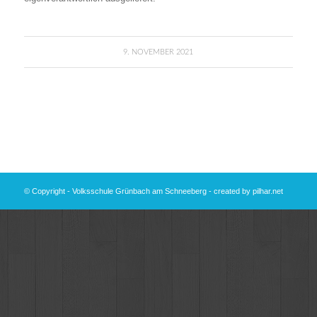
9. NOVEMBER 2021
© Copyright - Volksschule Grünbach am Schneeberg - created by
pilhar.net